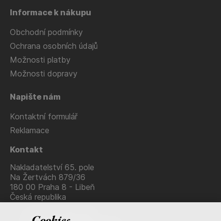
Informace k nákupu
Obchodní podmínky
Ochrana osobních údajů
Možnosti platby
Možnosti dopravy
Napište nám
Kontaktní formulář
Reklamace
Kontakt
Nakladatelství 65. pole
Na Žertvách 879/36
180 00 Praha 8 - Libeň
Česká republika
+420 736 483 915
Cookies