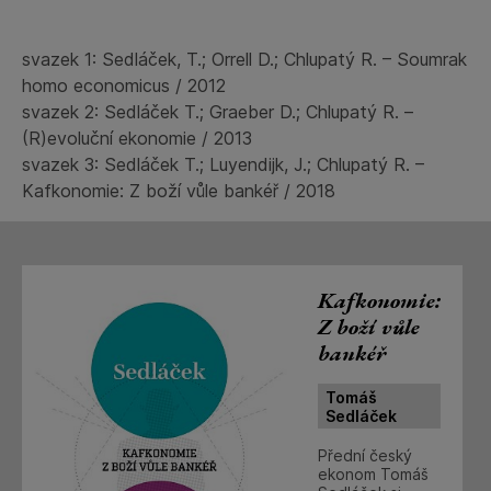
svazek 1: Sedláček, T.; Orrell D.; Chlupatý R. – Soumrak
homo economicus / 2012
svazek 2: Sedláček T.; Graeber D.; Chlupatý R. –
(R)evoluční ekonomie / 2013
svazek 3: Sedláček T.; Luyendijk, J.; Chlupatý R. –
Kafkonomie: Z boží vůle bankéř / 2018
Kafkonomie:
Z boží vůle
bankéř
Tomáš
Sedláček
Přední český
ekonom Tomáš