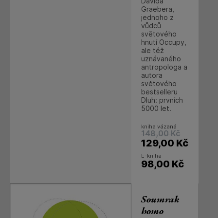
Davida
Graebera,
jednoho z
vůdců
světového
hnutí Occupy,
ale též
uznávaného
antropologa a
autora
světového
bestselleru
Dluh: prvních
5000 let.
kniha vázaná
148,00
Kč
129,00
Kč
E-kniha
98,00
Kč
Soumrak
homo