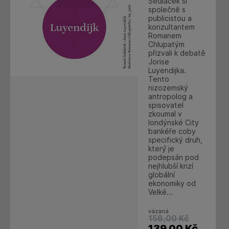
Sedláček si
společně s
publicistou a
konzultantem
Romanem
Chlupatým
přizvali k debatě
Jorise
Luyendijka.
Tento
nizozemský
antropolog a
spisovatel
zkoumal v
londýnské City
bankéře coby
specifický druh,
který́ je
podepsán pod
nejhlubší krizí
globální
ekonomiky od
Velké...
vázaná
158,00
Kč
139,00
Kč