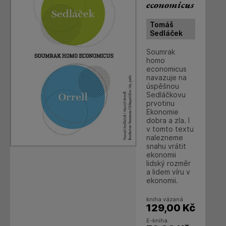
economicus
Tomáš
Sedláček
Soumrak
homo
economicus
navazuje na
úspěšnou
Sedláčkovu
prvotinu
Ekonomie
dobra a zla. I
v tomto textu
nalezneme
snahu vrátit
ekonomii
lidský rozměr
a lidem víru v
ekonomii.
kniha vázaná
129,00
Kč
E-kniha