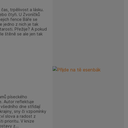
as, trpělivost a lásku.
bo čtyři. U Zvoníčků
jejich fence Báře se
e jedno z nich je tak
tarosti. Přežije? A pokud
le štěně se ale jen tak
amů píseckého
e. Autor reflektuje
i všedního dne střídají
rajiny, sny či vzpomínky
ví slova a radost z
ti prioritu. V knize
stavy z...