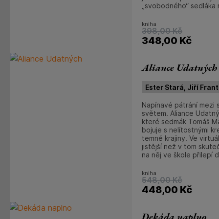
„svobodného“ sedláka n
kniha
398,00
Kč
348,00
Kč
Aliance Udatných
Ester Stará, Jiří Fran
Napínavé pátrání mezi 
světem. Aliance Udatný
které sedmák Tomáš Mal
bojuje s nelítostnými 
temné krajiny. Ve virtuá
jistější než v tom skut
na něj ve škole přilepí d
kniha
548,00
Kč
448,00
Kč
Dekáda naplno