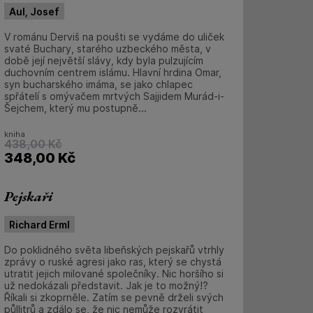
Aul, Josef
V románu Derviš na poušti se vydáme do uliček
svaté Buchary, starého uzbeckého města, v
době její největší slávy, kdy byla pulzujícím
duchovním centrem islámu. Hlavní hrdina Omar,
syn bucharského imáma, se jako chlapec
spřátelí s omývačem mrtvých Sajjidem Murád-i-
Šejchem, který mu postupně...
kniha
438,00
Kč
348,00
Kč
Pejskaři
Richard Erml
Do poklidného světa libeňských pejskařů vtrhly
zprávy o ruské agresi jako ras, který se chystá
utratit jejich milované společníky. Nic horšího si
už nedokázali představit. Jak je to možný!?
Říkali si zkoprněle. Zatím se pevně drželi svých
půllitrů a zdálo se, že nic nemůže rozvrátit