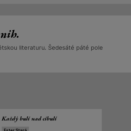
knih.
ětskou literaturu. Šedesáté páté pole
Každý bulí nad cibulí
Ester Stará