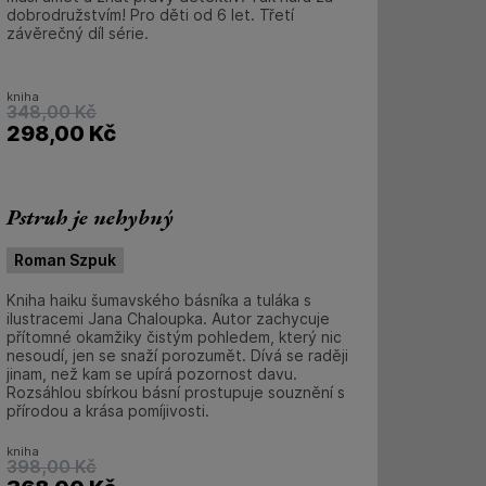
dobrodružstvím! Pro děti od 6 let. Třetí
závěrečný díl série.
kniha
348,00
Kč
298,00
Kč
Pstruh je nehybný
Roman Szpuk
Kniha haiku šumavského básníka a tuláka s
ilustracemi Jana Chaloupka. Autor zachycuje
přítomné okamžiky čistým pohledem, který nic
nesoudí, jen se snaží porozumět. Dívá se raději
jinam, než kam se upírá pozornost davu.
Rozsáhlou sbírkou básní prostupuje souznění s
přírodou a krása pomíjivosti.
kniha
398,00
Kč