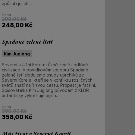
způsob jejich...
kniha
298,00
Kč
248,00
Kč
Spadané zelené listí
Kim Jugjong
Severní a Jižní Korea: různé země i odlišné
civilizace. V povídkovém souboru Spadané
zelené listí sledujeme osudy uprchlíků ze
Severní Koreje, kteří se v konfliktu rozličných
světů snaží najít svou cestu. Propast je fatální.
Spisovatelka Kim Jugjong původem z KLDR
autenticky vykresluje jejich...
kniha
398,00
Kč
358,00
Kč
Můj život v Severní Koreji