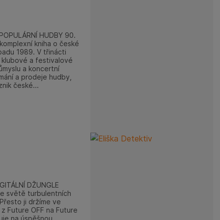
POPULÁRNÍ HUDBY 90.
 komplexní kniha o české
adu 1989. V třinácti
í klubové a festivalové
ůmyslu a koncertní
mání a prodeje hudby,
nik české...
IGITÁLNÍ DŽUNGLE
e světě turbulentních
Přesto ji držíme ve
z Future OFF na Future
uje na úspěšnou