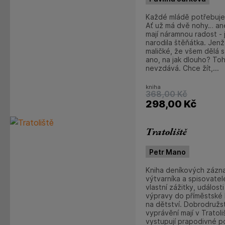
Každé mládě potřebuje č
Ať už má dvě nohy… ane
mají náramnou radost - 
narodila štěňátka. Jenž
maličké, že všem dělá s
ano, na jak dlouho? Toh
nevzdává. Chce žít,...
kniha
368,00
Kč
298,00
Kč
Tratoliště
Petr Mano
Kniha deníkových zázn
výtvarníka a spisovatel
vlastní zážitky, událost
výpravy do příměstské k
na dětství. Dobrodružst
vyprávění mají v Tratoliš
vystupují prapodivné po