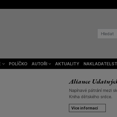
E
POLÍČKO
AUTOŘI
AKTUALITY
NAKLADATELST
Aliance Udatnýc
Napínavé pátrání mezi s
Kniha dětského srdce.
Více informací