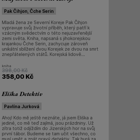
Pak Čihjon, Čche Serin
Mladá žena ze Severní Koreje Pak Čihjon
vypravuje svůj životní příběh, který patří k
vzácným svědectvím o této nejuzavřenější
zemi světa. Kniha, napsaná s jihokorejskou
krajankou Čche Serin, zachycuje zároveň
unikátní sblížení dvou Korejek ze dvou na smrt
znepřátelených států. Korejská lidově...
kniha
398,00
Kč
358,00
Kč
Eliška Detektiv
Pavlína Jurková
Ahoj! Kdo mě ještě neznáte, já jsem Eliška a
jediné, co mě teď zajímá, jsou prázdniny. Už
zítra totiž odjíždím do Jizerských hor na svůj
první tábor. Budeme se tam učit všechno, co
musí umět a znát pravý detektiv. Tak hurá za