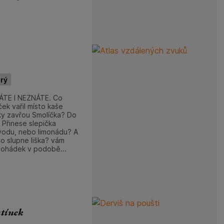
arý
ÁTE I NEZNÁTE. Co
ek vařil místo kaše
nky zavřou Smolíčka? Do
 Přinese slepička
vodu, nebo limonádu? A
Co slupne liška? vám
pohádek v podobě...
atínek