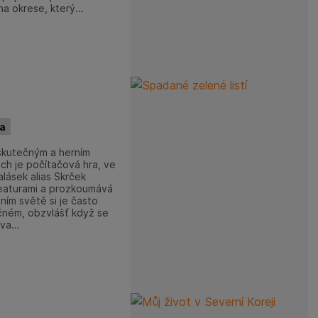
a okrese, který...
ta
skutečným a herním
ch je počítačová hra, ve
ásek alias Skrček
kreaturami a prozkoumává
lním světě si je často
ečném, obzvlášť když se
va...