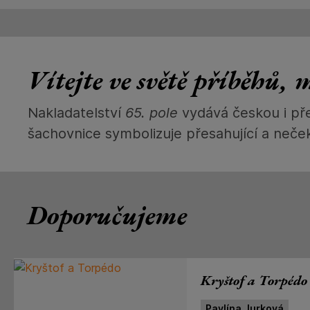
Vítejte ve světě příběhů, 
Nakladatelství
65. pole
vydává českou i pře
šachovnice symbolizuje přesahující a neče
Doporučujeme
Kryštof a Torpédo
Pavlína Jurková