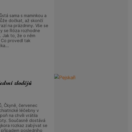
ůstá sama s maminkou a
ůže dočkat, až skončí
razí na prázdniny. Vše se
kdy se Róza rozhodne
ek. Jak to, že o něm
 Co provedl tak
ka...
edmi zlodějů
ů, Čkyně, červenec
chiatrické léčebny v
oň na chvíli vrátila
oty. Současně dostává
ejkora rozkaz zabývat se
 případem posledního