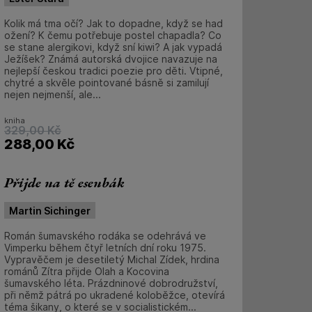
Kolik má tma očí? Jak to dopadne, když se had
ožení? K čemu potřebuje postel chapadla? Co
se stane alergikovi, když sní kiwi? A jak vypadá
Ježíšek? Známá autorská dvojice navazuje na
nejlepší českou tradici poezie pro děti. Vtipné,
chytré a skvěle pointované básně si zamilují
nejen nejmenší, ale...
kniha
329,00
Kč
288,00
Kč
Přijde na tě esenbák
Martin Sichinger
Román šumavského rodáka se odehrává ve
Vimperku během čtyř letních dní roku 1975.
Vypravěčem je desetiletý Michal Zídek, hrdina
románů Zítra přijde Olah a Kocovina
šumavského léta. Prázdninové dobrodružství,
při němž pátrá po ukradené koloběžce, otevírá
téma šikany, o které se v socialistickém...