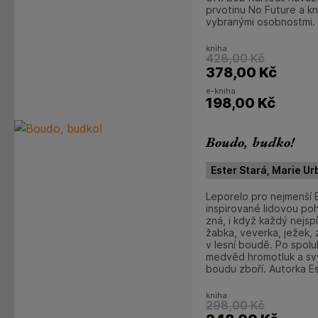
prvotinu No Future a kn
vybranými osobnostmi. 
kniha
428,00
Kč
378,00
Kč
e-kniha
198,00
Kč
Boudo, budko!
Ester Stará, Marie U
Leporelo pro nejmenší 
inspirované lidovou po
zná, i když každý nejspí
žabka, veverka, ježek, z
v lesní boudě. Po spolu
medvěd hromotluk a s
boudu zboří. Autorka Es
kniha
298,00
Kč