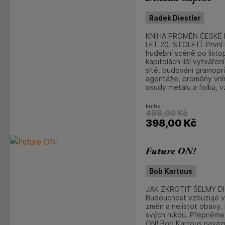
Radek Diestler
KNIHA PROMĚN ČESKÉ 
LET 20. STOLETÍ. První
hudební scéně po listop
kapitolách líčí vytvářen
sítě, budování gramopr
agentáže, proměny vní
osudy metalu a folku, vz
kniha
498,00
Kč
398,00
Kč
Future ON!
Bob Kartous
JAK ZKROTIT ŠELMY D
Budoucnost vzbuzuje v
změn a nejistot obavy. 
svých rukou. Přepněme 
ON! Bob Kartous navaz