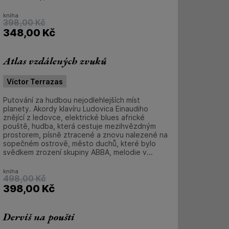
kniha
398,00
Kč
348,00
Kč
Atlas vzdálených zvuků
Víctor Terrazas
Putování za hudbou nejodlehlejších míst
planety. Akordy klavíru Ludovica Einaudiho
znějící z ledovce, elektrické blues africké
pouště, hudba, která cestuje mezihvězdným
prostorem, písně ztracené a znovu nalezené na
sopečném ostrově, město duchů, které bylo
svědkem zrození skupiny ABBA, melodie v...
kniha
498,00
Kč
398,00
Kč
Derviš na poušti