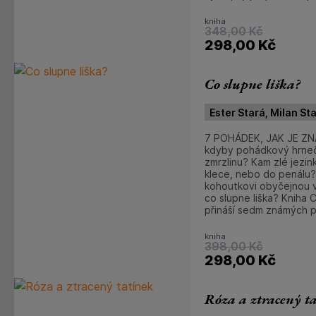
kniha
348,00
Kč
298,00
Kč
Co slupne liška?
Ester Stará, Milan St
7 POHÁDEK, JAK JE ZN
kdyby pohádkový hrneč
zmrzlinu? Kam zlé jezi
klece, nebo do penálu?
kohoutkovi obyčejnou 
co slupne liška? Kniha 
přináší sedm známých 
kniha
398,00
Kč
298,00
Kč
Róza a ztracený t