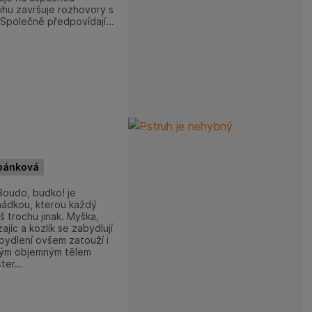
ihu završuje rozhovory s
Společně předpovídají...
rbánková
Boudo, budko! je
hádkou, kterou každý
š trochu jinak. Myška,
ajíc a kozlík se zabydlují
bydlení ovšem zatouží i
vým objemným tělem
ter...