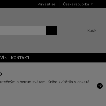
Přihlásit se
Česká republika
Košík
VÍ
KONTAKT
h
kutečným a herním světem. Kniha zvítězila v anketě
Nás