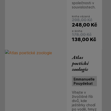
společnosti v
souvislostech.
kniha vázaná
298,00
Kč
248,00
Kč
e-kniha
178,00
Kč
138,00
Kč
Atlas
poetické
zoologie
Emmanuelle
Pouydebat
Vítejte v
živočišné říši
divů, kde
ještěrky chodí
po vodě, hmyz