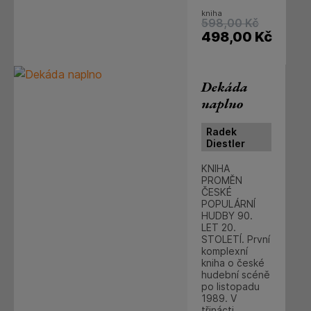
kniha
598,00
Kč
498,00
Kč
Dekáda
naplno
Radek
Diestler
KNIHA
PROMĚN
ČESKÉ
POPULÁRNÍ
HUDBY 90.
LET 20.
STOLETÍ. První
komplexní
kniha o české
hudební scéně
po listopadu
1989. V
třinácti