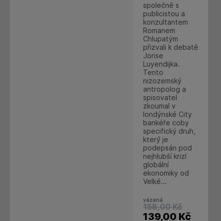
společně s
publicistou a
konzultantem
Romanem
Chlupatým
přizvali k debatě
Jorise
Luyendijka.
Tento
nizozemský
antropolog a
spisovatel
zkoumal v
londýnské City
bankéře coby
specifický druh,
který́ je
podepsán pod
nejhlubší krizí
globální
ekonomiky od
Velké...
vázaná
158,00
Kč
139,00
Kč