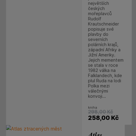
největších
českých
mořeplavců
Rudolf
Krautschneider
popisuje své
plavby do
severních
polárních krajů,
západní Afriky a
Jižní Ameriky.
Jejich mementem
se stala v roce
1982 válka na
Falklandech, kde
plul Ruda na lodi
Polka mezi
válečnými
konvoji...
kniha
298,00
Kč
258,00
Kč
Atlas