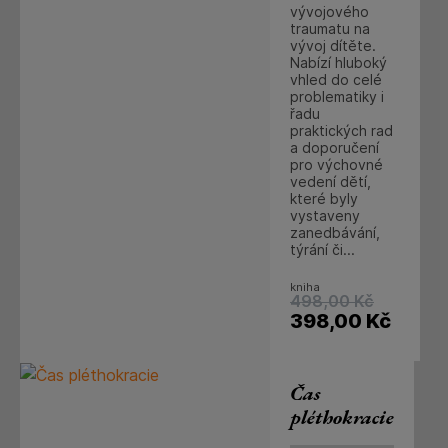
vývojového
traumatu na
vývoj dítěte.
Nabízí hluboký
vhled do celé
problematiky i
řadu
praktických rad
a doporučení
pro výchovné
vedení dětí,
které byly
vystaveny
zanedbávání,
týrání či...
kniha
498,00
Kč
398,00
Kč
Čas
pléthokracie