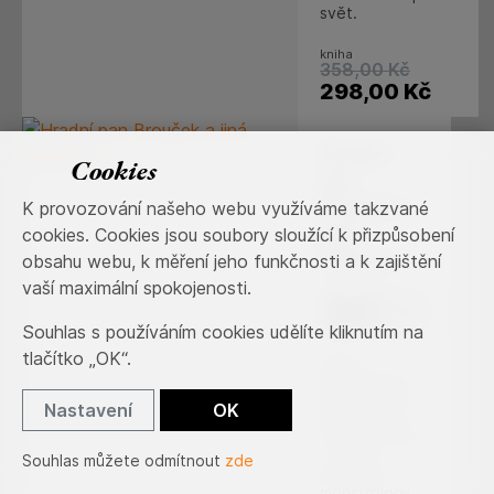
svět.
kniha
358,00
Kč
298,00
Kč
Hradní
Cookies
pan
Brouček a
K provozování našeho webu využíváme takzvané
jiná
cookies. Cookies jsou soubory sloužící k přizpůsobení
monstra
obsahu webu, k měření jeho funkčnosti a k zajištění
vaší maximální spokojenosti.
Václav
Němec
Souhlas s používáním cookies udělíte kliknutím na
tlačítko „OK“.
Kniha
představuje
průkopnický
Nastavení
OK
příspěvek k
novému oboru
– české
Souhlas můžete odmítnout
zde
politické
monstrologii.