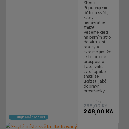
Sbouli.
Připravujeme
děti na svět,
který
nenávratně
zmizel.
Vezeme děti
na parním stroji
do virtuální
reality a
tvrdíme jim, že
je to pro ně
prospěšné.
Tato kniha
tvrdí opak a
snaží se
ukázat, jaké
dopravní
prostředky...
audiokniha
298,00
Kč
248,00
Kč
digitální produkt