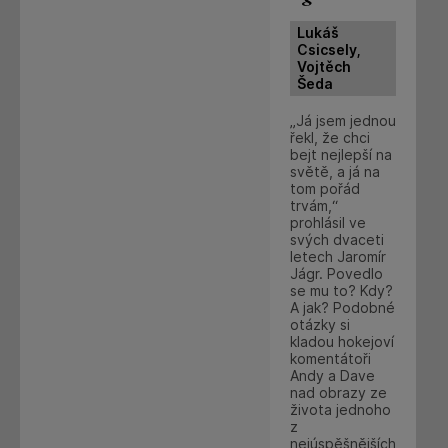
Lukáš
Csicsely,
Vojtěch
Šeda
„Já jsem jednou
řekl, že chci
bejt nejlepší na
světě, a já na
tom pořád
trvám,“
prohlásil ve
svých dvaceti
letech Jaromír
Jágr. Povedlo
se mu to? Kdy?
A jak? Podobné
otázky si
kladou hokejoví
komentátoři
Andy a Dave
nad obrazy ze
života jednoho
z
nejúspěšnějších