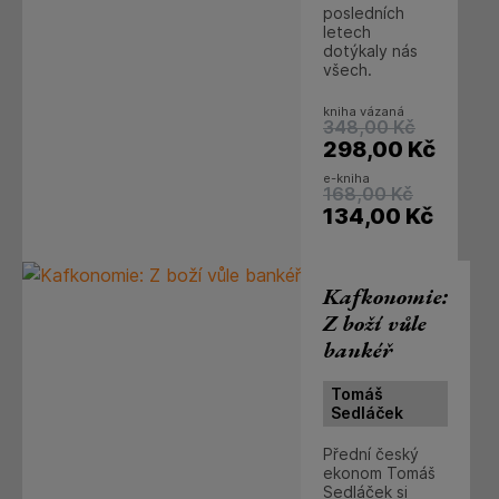
posledních
letech
dotýkaly nás
všech.
kniha vázaná
348,00
Kč
298,00
Kč
e-kniha
168,00
Kč
134,00
Kč
Kafkonomie:
Z boží vůle
bankéř
Tomáš
Sedláček
Přední český
ekonom Tomáš
Sedláček si