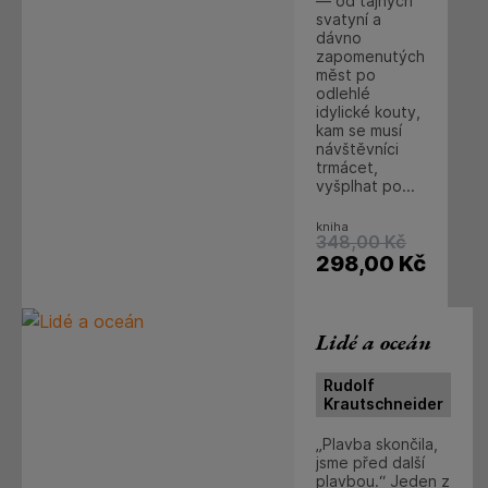
— od tajných
svatyní a
dávno
zapomenutých
měst po
odlehlé
idylické kouty,
kam se musí
návštěvníci
trmácet,
vyšplhat po...
kniha
348,00
Kč
298,00
Kč
Lidé a oceán
Rudolf
Krautschneider
„Plavba skončila,
jsme před další
plavbou.“ Jeden z