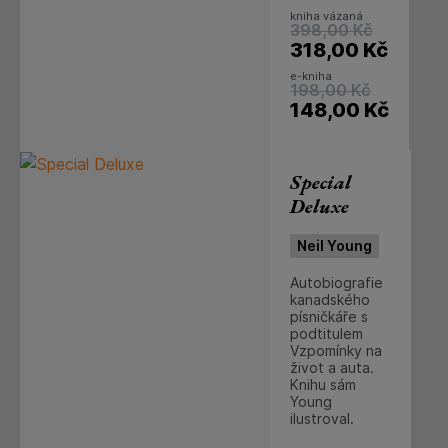
kniha vázaná
398,00
Kč
318,00
Kč
e-kniha
198,00
Kč
148,00
Kč
Special
Deluxe
Neil Young
Autobiografie
kanadského
písničkáře s
podtitulem
Vzpomínky na
život a auta.
Knihu sám
Young
ilustroval.