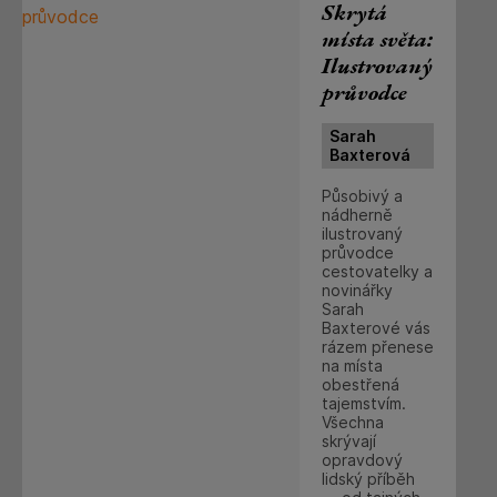
Skrytá
místa světa:
Ilustrovaný
průvodce
Sarah
Baxterová
Působivý a
nádherně
ilustrovaný
průvodce
cestovatelky a
novinářky
Sarah
Baxterové vás
rázem přenese
na místa
obestřená
tajemstvím.
Všechna
skrývají
opravdový
lidský příběh