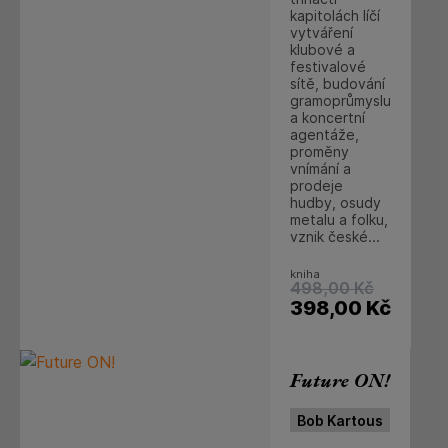
kapitolách líčí
vytváření
klubové a
festivalové
sítě, budování
gramoprůmyslu
a koncertní
agentáže,
proměny
vnímání a
prodeje
hudby, osudy
metalu a folku,
vznik české...
kniha
498,00
Kč
398,00
Kč
Future ON!
Bob Kartous