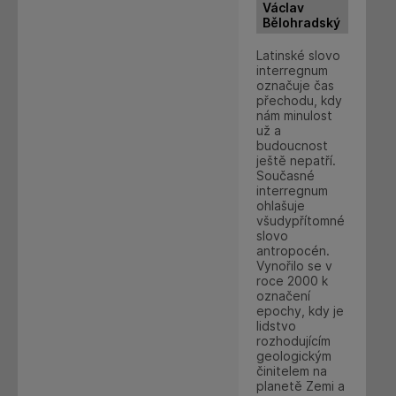
Václav
Bělohradský
Latinské slovo
interregnum
označuje čas
přechodu, kdy
nám minulost
už a
budoucnost
ještě nepatří.
Současné
interregnum
ohlašuje
všudypřítomné
slovo
antropocén.
Vynořilo se v
roce 2000 k
označení
epochy, kdy je
lidstvo
rozhodujícím
geologickým
činitelem na
planetě Zemi a