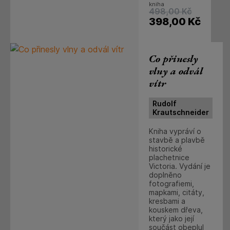
kniha
498,00
Kč
398,00
Kč
Co přinesly
vlny a odvál
vítr
Rudolf
Krautschneider
Kniha vypráví o
stavbě a plavbě
historické
plachetnice
Victoria. Vydání je
doplněno
fotografiemi,
mapkami, citáty,
kresbami a
kouskem dřeva,
který jako její
součást obeplul