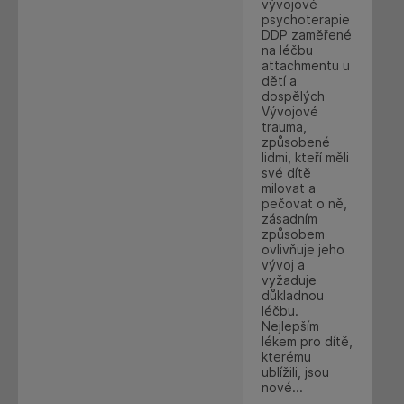
vývojové
psychoterapie
DDP zaměřené
na léčbu
attachmentu u
dětí a
dospělých
Vývojové
trauma,
způsobené
lidmi, kteří měli
své dítě
milovat a
pečovat o ně,
zásadním
způsobem
ovlivňuje jeho
vývoj a
vyžaduje
důkladnou
léčbu.
Nejlepším
lékem pro dítě,
kterému
ublížili, jsou
nové...