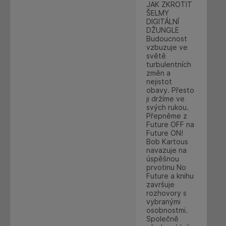
JAK ZKROTIT
ŠELMY
DIGITÁLNÍ
DŽUNGLE
Budoucnost
vzbuzuje ve
světě
turbulentních
změn a
nejistot
obavy. Přesto
ji držíme ve
svých rukou.
Přepněme z
Future OFF na
Future ON!
Bob Kartous
navazuje na
úspěšnou
prvotinu No
Future a knihu
završuje
rozhovory s
vybranými
osobnostmi.
Společně