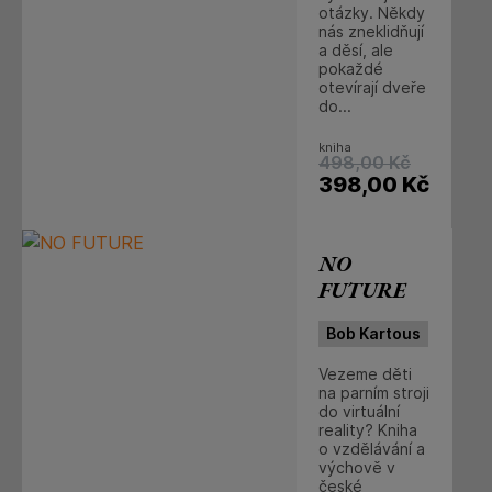
otázky. Někdy
nás zneklidňují
a děsí, ale
pokaždé
otevírají dveře
do...
kniha
498,00
Kč
398,00
Kč
NO
FUTURE
Bob Kartous
Vezeme děti
na parním stroji
do virtuální
reality? Kniha
o vzdělávání a
výchově v
české