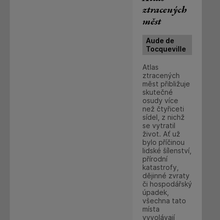
ztracených
měst
Aude de
Tocqueville
Atlas
ztracených
měst přibližuje
skutečné
osudy více
než čtyřiceti
sídel, z nichž
se vytratil
život. Ať už
bylo příčinou
lidské šílenství,
přírodní
katastrofy,
dějinné zvraty
či hospodářský
úpadek,
všechna tato
místa
vyvolávají