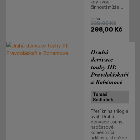
kdy svou
činností může...
kniha
328,00
Kč
298,00
Kč
Druhá
derivace
touhy III:
Pravdoláskaři
a Bohémové
Tomáš
Sedláček
Třetí kniha trilogie
úvah Druhá
derivace touhy,
nadčasově
komentující
události, které se