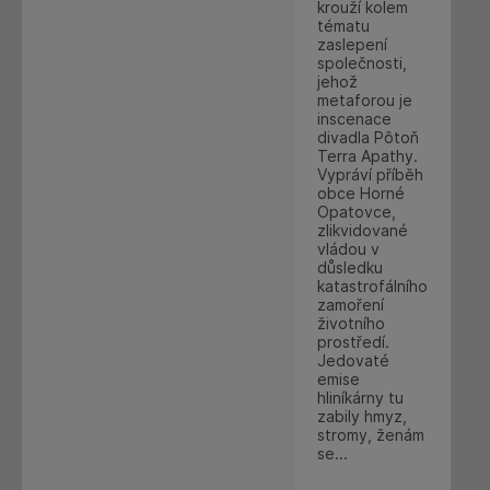
krouží kolem
tématu
zaslepení
společnosti,
jehož
metaforou je
inscenace
divadla Pôtoň
Terra Apathy.
Vypráví příběh
obce Horné
Opatovce,
zlikvidované
vládou v
důsledku
katastrofálního
zamoření
životního
prostředí.
Jedovaté
emise
hliníkárny tu
zabily hmyz,
stromy, ženám
se...