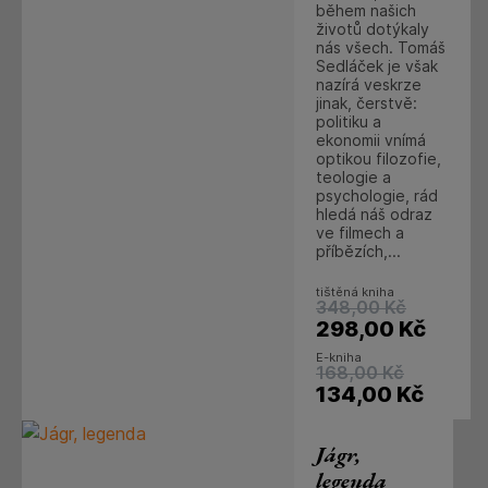
během našich
životů dotýkaly
nás všech. Tomáš
Sedláček je však
nazírá veskrze
jinak, čerstvě:
politiku a
ekonomii vnímá
optikou filozofie,
teologie a
psychologie, rád
hledá náš odraz
ve filmech a
příbězích,...
tištěná kniha
348,00
Kč
298,00
Kč
E-kniha
168,00
Kč
134,00
Kč
Jágr,
legenda