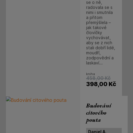
se o ně,
radovala se s
nimi i smutnila
a přitom
přemýšlela –
jak takové
človíčky
vychovávat,
aby se z nich
stali dobří lidé,
moudří,
zodpovědní a
laskaví...
kniha
458,00
Kč
398,00
Kč
Budování
citového
pouta
Daniel A.