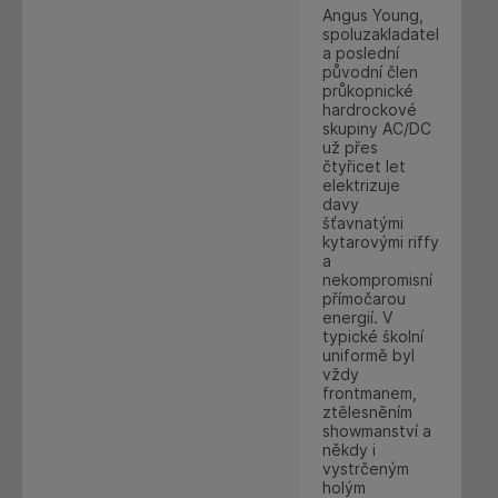
Angus Young,
spoluzakladatel
a poslední
původní člen
průkopnické
hardrockové
skupiny AC/DC
už přes
čtyřicet let
elektrizuje
davy
šťavnatými
kytarovými riffy
a
nekompromisní
přímočarou
energií. V
typické školní
uniformě byl
vždy
frontmanem,
ztělesněním
showmanství a
někdy i
vystrčeným
holým