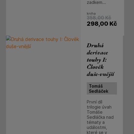
zadkem...
kniha
358,00
Kč
298,00
Kč
Druhá
derivace
touhy I:
Člověk
duše-vnější
Tomáš
Sedláček
První díl
trilogie úvah
Tomáše
Sedláčka nad
tématy a
událostmi,
které se v