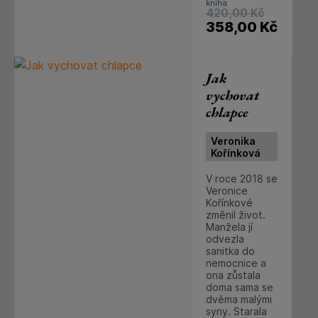
kniha
420,00
Kč
358,00
Kč
Jak
vychovat
chlapce
Veronika
Kořínková
V roce 2018 se
Veronice
Kořínkové
změnil život.
Manžela jí
odvezla
sanitka do
nemocnice a
ona zůstala
doma sama se
dvěma malými
syny. Starala