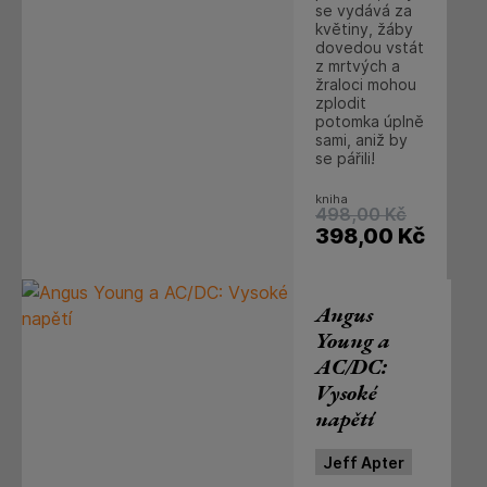
se vydává za
květiny, žáby
dovedou vstát
z mrtvých a
žraloci mohou
zplodit
potomka úplně
sami, aniž by
se pářili!
kniha
498,00
Kč
398,00
Kč
Angus
Young a
AC/DC:
Vysoké
napětí
Jeff Apter