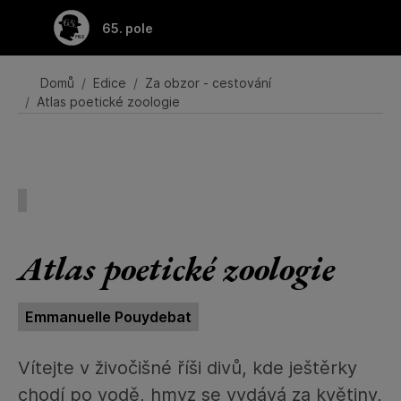
Přeskočit na hlavní obsah
65. pole
Domů
Edice
Za obzor - cestování
Atlas poetické zoologie
Atlas poetické zoologie
Emmanuelle Pouydebat
Vítejte v živočišné říši divů, kde ještěrky
chodí po vodě, hmyz se vydává za květiny,