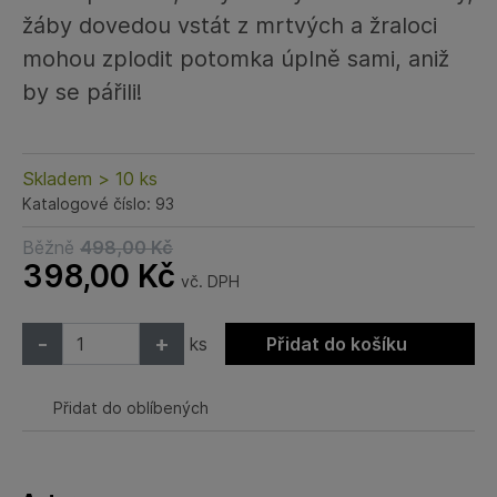
žáby dovedou vstát z mrtvých a žraloci
mohou zplodit potomka úplně sami, aniž
by se pářili!
Skladem > 10 ks
Katalogové číslo: 93
Běžně
498,00
Kč
398,00
Kč
vč. DPH
-
+
ks
Přidat do košíku
Přidat do oblíbených