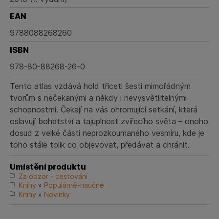
EAN
9788088268260
ISBN
978-80-88268-26-0
Tento atlas vzdává hold třiceti šesti mimořádným
tvorům s nečekanými a někdy i nevysvětlitelnými
schopnostmi. Čekají na vás ohromující setkání, která
oslavují bohatství a tajuplnost zvířecího světa – onoho
dosud z velké části neprozkoumaného vesmíru, kde je
toho stále tolik co objevovat, předávat a chránit.
Umístění produktu
Za obzor - cestování
Knihy
»
Populárně-naučné
Knihy
»
Novinky