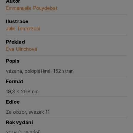
Autor
Emmanuelle Pouydebat
Ilustrace
Julie Terrazzoni
Překlad
Eva Ullrichová
Popis
vázaná, poloplátěná, 152 stran
Formát
19,3 × 26,8 cm
Edice
Za obzor, svazek 11
Rok vydání
2019 (1. vydání)