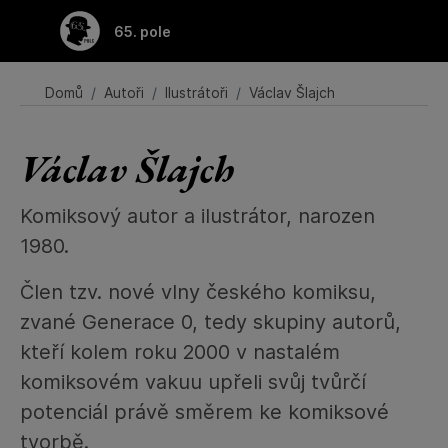
65. pole
Domů
Autoři
Ilustrátoři
Václav Šlajch
Václav Šlajch
Komiksový autor a ilustrátor, narozen
1980.
Člen tzv. nové vlny českého komiksu,
zvané Generace 0, tedy skupiny autorů,
kteří kolem roku 2000 v nastalém
komiksovém vakuu upřeli svůj tvůrčí
potenciál právě směrem ke komiksové
tvorbě.