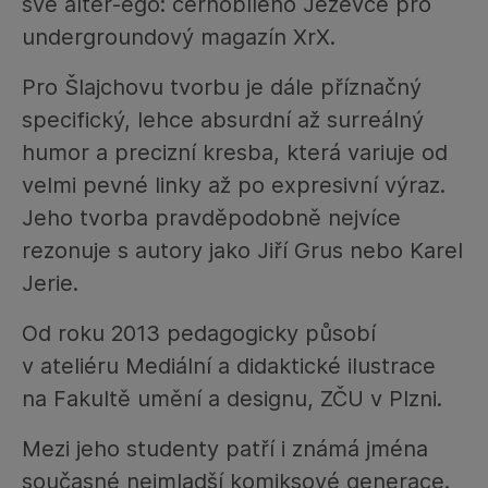
své alter‑ego: černobílého Jezevce pro
undergroundový magazín XrX.
Pro Šlajchovu tvorbu je dále příznačný
specifický, lehce absurdní až surreálný
humor a precizní kresba, která variuje od
velmi pevné linky až po expresivní výraz.
Jeho tvorba pravděpodobně nejvíce
rezonuje s autory jako Jiří Grus nebo Karel
Jerie.
Od roku 2013 pedagogicky působí
v ateliéru Mediální a didaktické ilustrace
na Fakultě umění a designu, ZČU v Plzni.
Mezi jeho studenty patří i známá jména
současné nejmladší komiksové generace.