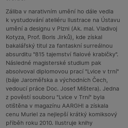
Záliba v narativním umění ho dále vedla
k vystudování ateliéru Ilustrace na Ústavu
umění a designu v Plzni (Ak. mal. Vladivoj
Kotyza, Prof. Boris Jirků), kde získal
bakalářský titul za fantaskní surreálnou
absurditu "815 tajemství fialové krabičky".
Následné magisterské studium pak
absolvoval diplomovou prací "Lvice v trní"
(báje Jaroměřska a východních Čech,
vedoucí práce Doc. Josef Mištera). Jedna
z pověstí souboru "Lvice v Trní" byla
otištěna v magazínu AARGH! a získala
cenu Muriel za nejlepší krátký komiksový
příběh roku 2010. Ilustruje knihy