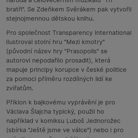
národa a celovečerním muzikálu "Tři
bratři". Se Zdeňkem Svěrákem pak vytvořil
stejnojmennou dětskou knihu.
Pro společnost Transparency International
ilustroval stolní hru "Mezi kmotry"
(původní název hry "Prasopolis" se
autorovi nepodařilo prosadit), která
mapuje principy korupce v české politice
za pomoci příměru rozdílných lidí ke
zvířatům.
Příklon k bajkovému vyprávění je pro
Václava Šlajcha typický, použil ho
například v komiksu Luboš Jednorožec
(sbírka "Ještě jsme ve válce") nebo i pro