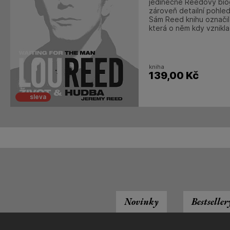
jedinečné Reedovy biog
zároveň detailní pohled
Sám Reed knihu označil z
která o něm kdy vznikla
kniha
139,00
Kč
sleva
Novinky
Bestseller