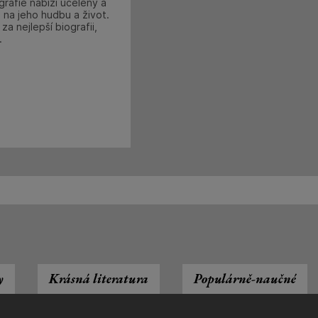
rafie nabízí ucelený a
 na jeho hudbu a život.
a nejlepší biografii,
.
y
Krásná literatura
Populárně-naučné