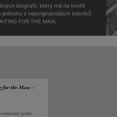
ěšných biografií, který má na kontě
 jednoho z nejoriginálnějších básníků
 WAITING FOR THE MAN.
g for the Man –
revidované vydání