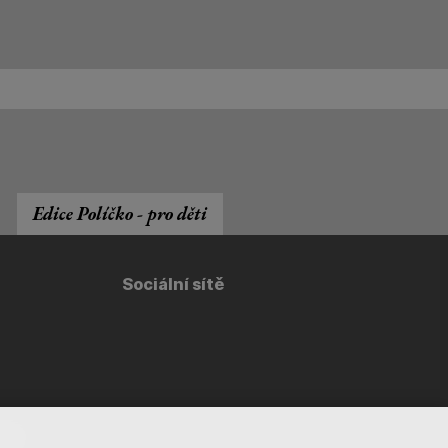
Edice Políčko - pro děti
Sociální sítě
cz