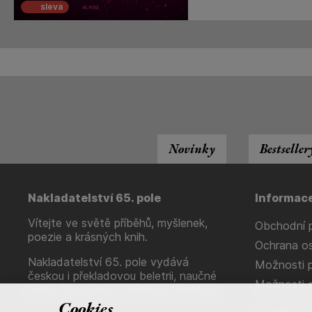
sleva
Novinky
Bestseller
Nakladatelství 65. pole
Informac
Vítejte ve světě příběhů, myšlenek,
Obchodní 
poezie a krásných knih.
Ochrana os
Nakladatelství 65. pole vydává
Možnosti p
českou i překladovou beletrii, naučné
Možnosti 
knihy, životopisy a dětskou literaturu.
Cookies