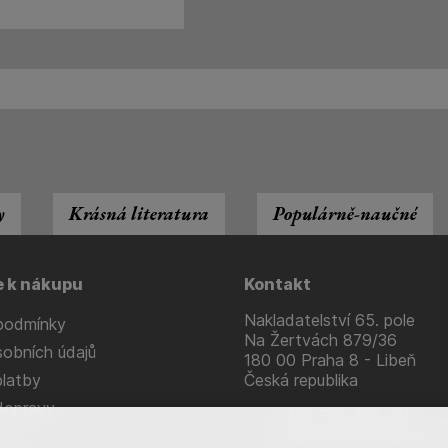
y
Krásná literatura
Populárně-naučné
e k nákupu
Kontakt
Nakladatelství 65. pole
podmínky
Na Žertvách 879/36
obních údajů
180 00 Praha 8 - Libeň
latby
Česká republika
dopravy
+420 736 483 915
nakladatelstvi@65pole.