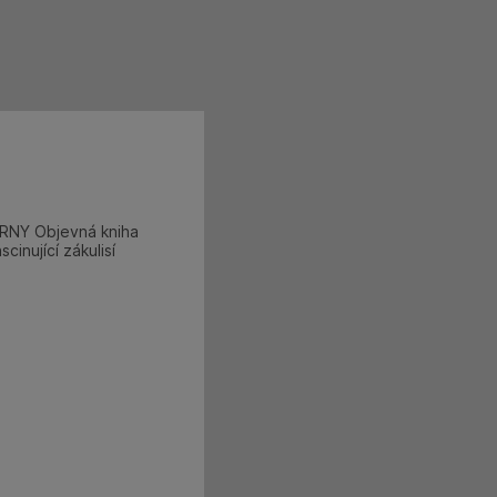
NY Objevná kniha
inující zákulisí