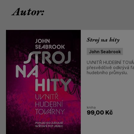
Autor:
Stroj na hity
John Seabrook
UVNITŘ HUDEBNÍ TOVÁR
přesvědčivě odkrývá fasc
hudebního průmyslu.
kniha
99,00
Kč