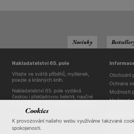
Novinky
Bestseller
Nakladatelství 65. pole
Informac
Vítejte ve světě příběhů, myšlenek,
Obchodní 
poezie a krásných knih.
Ochrana os
Nakladatelství 65. pole vydává
Možnosti p
českou i překladovou beletrii, naučné
Možnosti 
knihy, životopisy a dětskou literaturu.
Cookies
Napište 
K provozování našeho webu využíváme takzvané cookies.
Kontaktní 
spokojenosti.