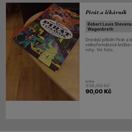
Pirát a lékárník
Robert Louis Stevens
Wagenbreth
Drsnější příběh Pirát a 
velkoformátová knížka 
rohy. Viz foto.
kniha
338,00
Kč
90,00
Kč