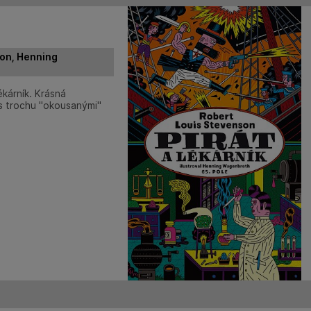
on, Henning
lékárník. Krásná
s trochu "okousanými"