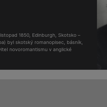
listopad 1850, Edinburgh, Skotsko –
oa) byl skotský romanopisec, básník,
vitel novoromantismu v anglické