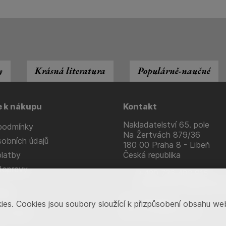
y
Krásná literatura
Populárně-naučné
e k nákupu
Kontakt
Nakladatelství 65. pole
podmínky
Na Žertvách 879/36
obních údajů
180 00 Praha 8 - Libeň
latby
Česká republika
dopravy
+420 736 483 915
nakladatelstvi@65pole.
nám
IČ: 71653538
 Cookies jsou soubory sloužící k přizpůsobení obsahu webu, 
DIČ: CZ7409111578
formulář