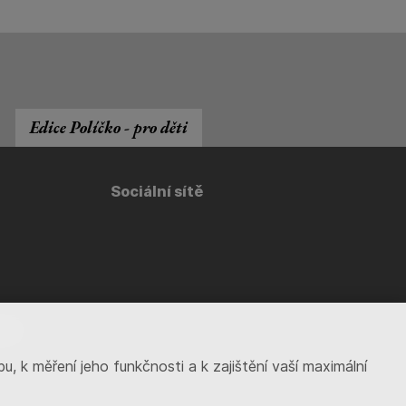
Edice Políčko - pro děti
Sociální sítě
cz
k měření jeho funkčnosti a k zajištění vaší maximální