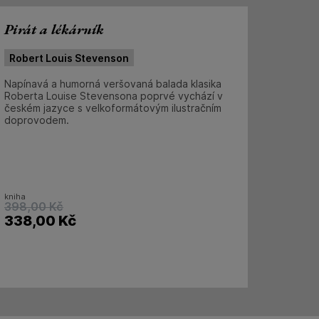
Pirát a lékárník
Robert Louis Stevenson
Napínavá a humorná veršovaná balada klasika
Roberta Louise Stevensona poprvé vychází v
českém jazyce s velkoformátovým ilustračním
doprovodem.
kniha
398,00
Kč
338,00
Kč