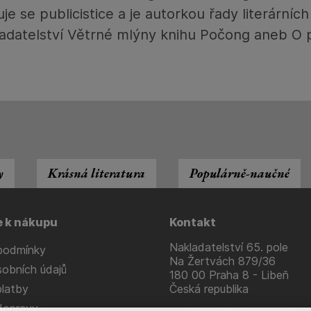
je se publicistice a je autorkou řady literární
datelství Větrné mlýny knihu Počong aneb O pi
y
Krásná literatura
Populárně-naučné
e k nákupu
Kontakt
Nakladatelství 65. pole
podmínky
Na Žertvách 879/36
obních údajů
180 00 Praha 8 - Libeň
latby
Česká republika
dopravy