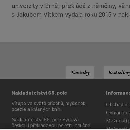
univerzity v Brně; překládá z němčiny, věnu
s Jakubem Vítkem vydala roku 2015 v nakla
Novinky
Bestseller
Nakladatelství 65. pole
Informac
Vítejte ve světě příběhů, myšlenek,
Obchodní 
poezie a krásných knih.
Ochrana os
Nakladatelství 65. pole vydává
Možnosti p
českou i překladovou beletrii, naučné
Možnosti 