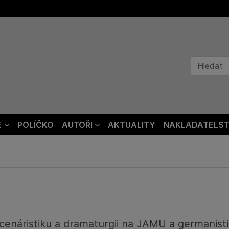
E
POLÍČKO
AUTOŘI
AKTUALITY
NAKLADATELST
enáristiku a dramaturgii na JAMU a germanisti