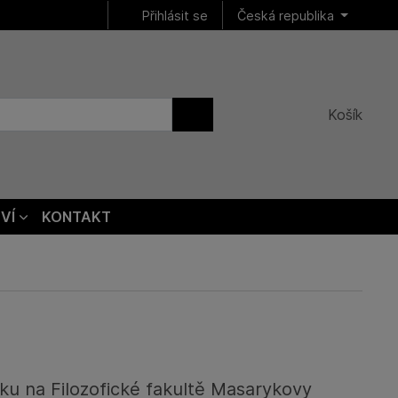
Přihlásit se
Česká republika
Košík
VÍ
KONTAKT
ku na Filozofické fakultě Masarykovy