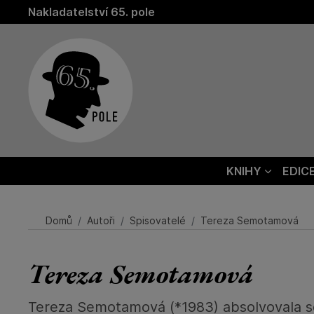
Nakladatelství 65. pole
KNIHY
EDIC
Domů
Autoři
Spisovatelé
Tereza Semotamová
Tereza Semotamová
Tereza Semotamová (*1983) absolvovala sc