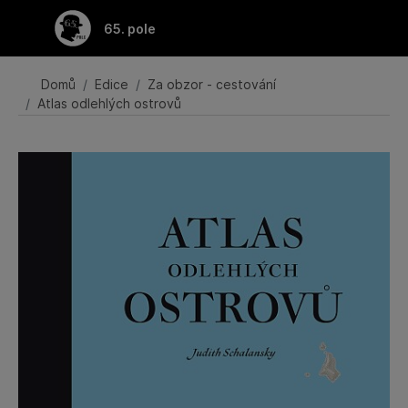
Přeskočit na hlavní obsah
65. pole
Domů
Edice
Za obzor - cestování
Atlas odlehlých ostrovů