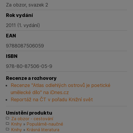
Za obzor, svazek 2
Rok vydání
2011 (1. vydání)
EAN
9788087506059
ISBN
978-80-87506-05-9
Recenze a rozhovory
Recenze "Atlas odlehlých ostrovů je poetické
umělecké dílo" na iDnes.cz
Reportáž na ČT v pořadu Knižní svět
Umístění produktu
Za obzor - cestování
Knihy
»
Populárně-naučné
Knihy
»
Krásná literatura