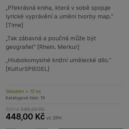
„Překrásná kniha, která v sobě spojuje
lyrické vyprávění a umění tvorby map.“
[Time]
„Tak zábavná a poučná může být
geografie!“ [Rhein. Merkur]
„Hlubokomyslné knižní umělecké dílo.“
[KulturSPIEGEL]
Skladem > 10 ks
Katalogové číslo: 19
Běžně
548,00
Kč
448,00
Kč
vč. DPH