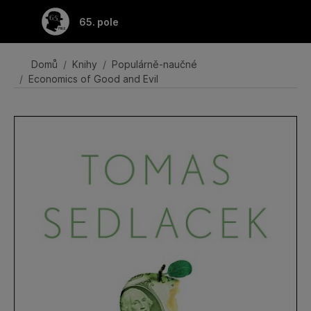
Přeskočit na hlavní obsah
65. pole
Domů
Knihy
Populárně-naučné
Economics of Good and Evil