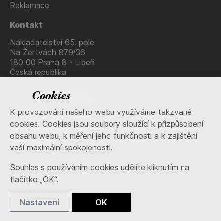
Reklamace
Kontakt
Nakladatelství 65. pole
Na Žertvách 879/36
180 00 Praha 8 - Libeň
Česká republika
+420 736 483 915
Cookies
nakladatelstvi@65pole.cz
K provozování našeho webu využíváme takzvané
IČ: 71653538
cookies. Cookies jsou soubory sloužící k přizpůsobení
DIČ: CZ7409111578
obsahu webu, k měření jeho funkčnosti a k zajištění
Sociální sítě
vaší maximální spokojenosti.
Souhlas s používáním cookies udělíte kliknutím na
tlačítko „OK“.
Nastavení
OK
Copyright © 2013–2026 Nakladatelství 65. pole