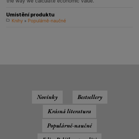
the way we calculate economic value.
Umístění produktu
Knihy
»
Populárně-naučné
Novinky
Bestsellery
Krásná literatura
Populárně-naučné