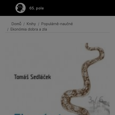
Přeskočit na hlavní obsah
65. pole
Domů
Knihy
Populárně-naučné
Ekonómia dobra a zla