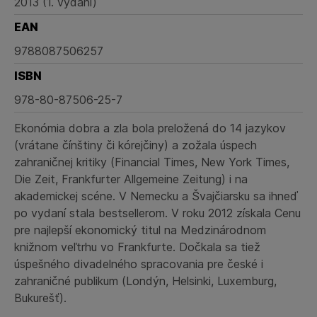
2013 (1. vydání)
EAN
9788087506257
ISBN
978-80-87506-25-7
Ekonómia dobra a zla bola preložená do 14 jazykov
(vrátane čínštiny či kórejčiny) a zožala úspech
zahraničnej kritiky (Financial Times, New York Times,
Die Zeit, Frankfurter Allgemeine Zeitung) i na
akademickej scéne. V Nemecku a Švajčiarsku sa ihneď
po vydaní stala bestsellerom. V roku 2012 získala Cenu
pre najlepší ekonomický titul na Medzinárodnom
knižnom veľtrhu vo Frankfurte. Dočkala sa tiež
úspešného divadelného spracovania pre české i
zahraničné publikum (Londýn, Helsinki, Luxemburg,
Bukurešť).