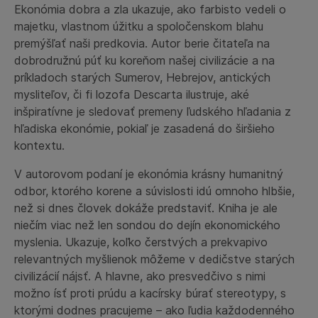
Ekonómia dobra a zla ukazuje, ako farbisto vedeli o
majetku, vlastnom úžitku a spoločenskom blahu
premýšľať naši predkovia. Autor berie čitateľa na
dobrodružnú púť ku koreňom našej civilizácie a na
príkladoch starých Sumerov, Hebrejov, antických
mysliteľov, či fi lozofa Descarta ilustruje, aké
inšpiratívne je sledovať premeny ľudského hľadania z
hľadiska ekonómie, pokiaľ je zasadená do širšieho
kontextu.
V autorovom podaní je ekonómia krásny humanitný
odbor, ktorého korene a súvislosti idú omnoho hlbšie,
než si dnes človek dokáže predstaviť. Kniha je ale
niečím viac než len sondou do dejín ekonomického
myslenia. Ukazuje, koľko čerstvých a prekvapivo
relevantných myšlienok môžeme v dedičstve starých
civilizácií nájsť. A hlavne, ako presvedčivo s nimi
možno ísť proti prúdu a kacírsky búrať stereotypy, s
ktorými dodnes pracujeme – ako ľudia každodenného