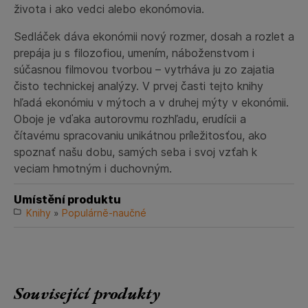
života i ako vedci alebo ekonómovia.
Sedláček dáva ekonómii nový rozmer, dosah a rozlet a
prepája ju s filozofiou, umením, náboženstvom i
súčasnou filmovou tvorbou – vytrháva ju zo zajatia
čisto technickej analýzy. V prvej časti tejto knihy
hľadá ekonómiu v mýtoch a v druhej mýty v ekonómii.
Oboje je vďaka autorovmu rozhľadu, erudícii a
čítavému spracovaniu unikátnou príležitosťou, ako
spoznať našu dobu, samých seba i svoj vzťah k
veciam hmotným i duchovným.
Umístění produktu
Knihy
»
Populárně-naučné
Související produkty