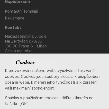
Napište nám
Kontaktní formulář
Reklamace
Kontakt
Nakladatelství 65. pole
Na Žertvách 879/36
180 00 Praha 8 - Libeň
Česká republika
+420 736 483 915
Cookies
nakladatelstvi@65pole.cz
K provozování našeho webu využíváme takzvané
IČ: 71653538
cookies. Cookies jsou soubory sloužící k přizpůsobení
DIČ: CZ7409111578
obsahu webu, k měření jeho funkčnosti a k zajištění
Sociální sítě
vaší maximální spokojenosti.
Souhlas s používáním cookies udělíte kliknutím na
tlačítko „OK“.