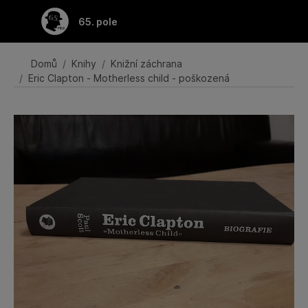
Přeskočit na hlavní obsah
65. pole
Domů
Knihy
Knižní záchrana
Eric Clapton - Motherless child - poškozená