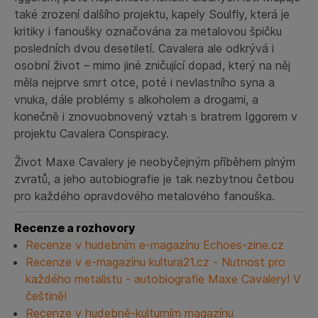
také zrození dalšího projektu, kapely Soulfly, která je
kritiky i fanoušky označována za metalovou špičku
posledních dvou desetiletí. Cavalera ale odkrývá i
osobní život – mimo jiné zničující dopad, který na něj
měla nejprve smrt otce, poté i nevlastního syna a
vnuka, dále problémy s alkoholem a drogami, a
konečně i znovuobnovený vztah s bratrem Iggorem v
projektu Cavalera Conspiracy.
Život Maxe Cavalery je neobyčejným příběhem plným
zvratů, a jeho autobiografie je tak nezbytnou četbou
pro každého opravdového metalového fanouška.
Recenze a rozhovory
Recenze v hudebním e-magazínu Echoes-zine.cz
Recenze v e-magazínu kultura21.cz - Nutnost pro
každého metalistu - autobiografie Maxe Cavalery! V
češtině!
Recenze v hudebně-kulturním magazínu