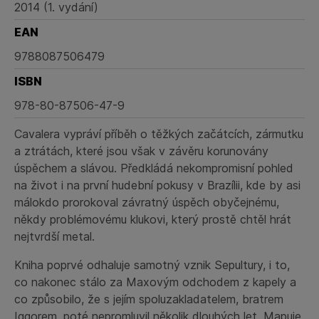
2014 (1. vydání)
EAN
9788087506479
ISBN
978-80-87506-47-9
Cavalera vypráví příběh o těžkých začátcích, zármutku
a ztrátách, které jsou však v závěru korunovány
úspěchem a slávou. Předkládá nekompromisní pohled
na život i na první hudební pokusy v Brazílii, kde by asi
málokdo prorokoval závratný úspěch obyčejnému,
někdy problémovému klukovi, který prostě chtěl hrát
nejtvrdší metal.
Kniha poprvé odhaluje samotný vznik Sepultury, i to,
co nakonec stálo za Maxovým odchodem z kapely a
co způsobilo, že s jejím spoluzakladatelem, bratrem
Iggorem, poté nepromluvil několik dlouhých let. Mapuje