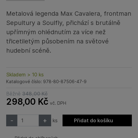
Metalová legenda Max Cavalera, frontman
Sepultury a Soulfly, přichází s brutálně
upřímným ohlédnutím za více než
třicetiletým působením na světové
hudební scéně.
Skladem > 10 ks
Katalogové číslo: 978-80-87506-47-9
Běžně
348,00
Kč
298,00
Kč
vč. DPH
-
+
ks
Přidat do košíku