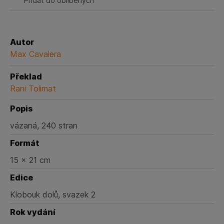
Přidat do oblíbených
Autor
Max Cavalera
Překlad
Rani Tolimat
Popis
vázaná, 240 stran
Formát
15 × 21 cm
Edice
Klobouk dolů, svazek 2
Rok vydání