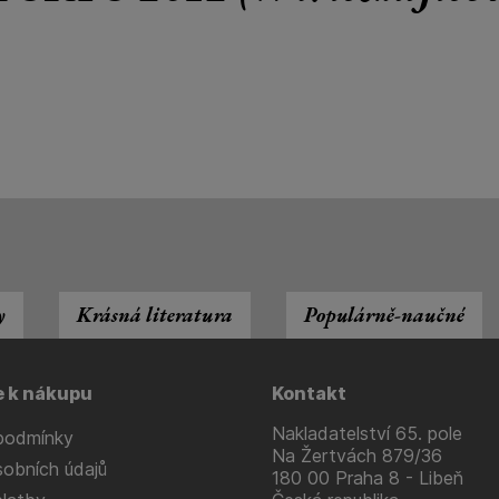
y
Krásná literatura
Populárně-naučné
e k nákupu
Kontakt
Nakladatelství 65. pole
podmínky
Na Žertvách 879/36
obních údajů
180 00 Praha 8 - Libeň