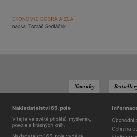
EKONOMIE DOBRA A ZLA
napsal Tomáš Sedláček
Novinky
Bestseller
Nakladatelství 65. pole
Informac
Vítejte ve světě příběhů, myšlenek,
Obchodní 
poezie a krásných knih.
Ochrana os
Nakladatelství 65. pole vydává