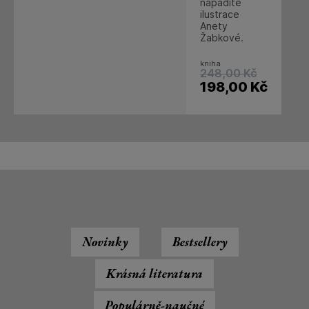
nápadité
ilustrace
Anety
Žabkové.
kniha
248,00
Kč
198,00
Kč
Novinky
Bestsellery
Krásná literatura
Populárně-naučné