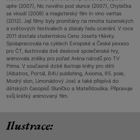
upíre (2007), Nic nového pod slunce (2007), Chybička
se vloudí (2008) a magisterský film In vino veritas
(2012). Její filmy byly promítány na mnoha tuzemských
a světových festivalech a získaly řadu ocenění. V roce
2011 dostala studentskou Cenu Josefa Hlávky.
Spolupracovala na cyklech Evropské a České pexeso
pro ČT, ilustrovala dvě deskové společenské hry,
animovala znělky pro pořad Aréna národů pro TV
Prima. V současné době ilustruje knihy pro děti
(Albatros, Portál, B4U publishing, Axioma, 65. pole,
Modrý slon, Limonádový Joe) a také přispívá do
dětských časopisů Sluníčko a Mateřídouška. Připravuje
svůj krátký animovaný film.
Ilustrace: