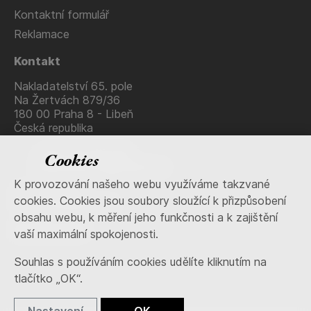
Kontaktní formulář
Reklamace
Kontakt
Nakladatelství 65. pole
Na Žertvách 879/36
180 00 Praha 8 - Libeň
Česká republika
+420 736 483 915
Cookies
nakladatelstvi@65pole.cz
K provozování našeho webu využíváme takzvané
IČ: 71653538
cookies. Cookies jsou soubory sloužící k přizpůsobení
DIČ: CZ7409111578
obsahu webu, k měření jeho funkčnosti a k zajištění
Sociální sítě
vaší maximální spokojenosti.
Souhlas s používáním cookies udělíte kliknutím na
tlačítko „OK“.