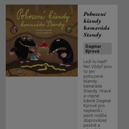
Pohozené
kšandy
kamaráda
Standy
Dagmar
Kýrová
Leží tu had?
Ne! Vždyť jsou
to jen
pohozené
kšandy
kamaráda
Standy. Hravé
a vtipné
básně Dagmar
Kýrové pro
nejmenší i
jejich rodiče
doprovázejí
pestré a