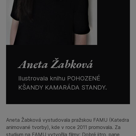
Aneta Žabková
Ilustrovala knihu POHOZENÉ
KŠANDY KAMARÁDA STANDY.
Aneta Žabková vystudovala pražskou FAMU (Katedra
animované tvorby), kde v roce 2011 promovala. Za
studium na FAMU vytvořila filmy: Dobré jitro, pane