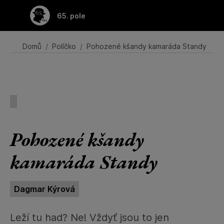
Přeskočit na hlavní obsah
65. pole
Domů
Políčko
Pohozené kšandy kamaráda Standy
Pohozené kšandy
kamaráda Standy
Dagmar Kýrová
Leží tu had? Ne! Vždyť jsou to jen