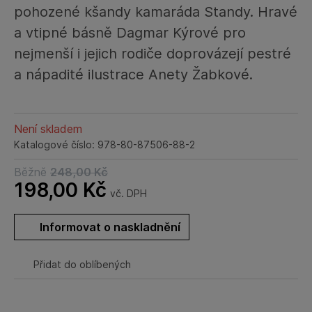
pohozené kšandy kamaráda Standy. Hravé
a vtipné básně Dagmar Kýrové pro
nejmenší i jejich rodiče doprovázejí pestré
a nápadité ilustrace Anety Žabkové.
Není skladem
Katalogové číslo: 978-80-87506-88-2
Běžně
248,00
Kč
198,00
Kč
vč. DPH
Informovat o naskladnění
Přidat do oblíbených