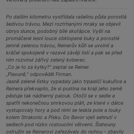
Po dalším kilometru vystřídala rašelinu půda porostlá
šedivou trávou. Mezi roztrhanými mraky se objevil
obrys slunce, podobný bílé skořápce. Vyšli na
promáčené lesní louce obklopené buky a porostlé
jemně zelenou trávou, Reinerův kůň se uvolnil a
kráčel spokojeně v rezavé závěji listí a pak se před
ním rozvinul zářivý zelený koberec.
„Co je to za kytky?“ zeptal se Reiner.
„Plavuně,“ odpověděl Firman.
Jasně zelené lístky vypadaly jako trpasličí kukuřice a
Reinera překvapilo, že si pustina na kraji jeho země
pěstuje tak nádherný palouk. Otočil se v sedle a
spatřil nekonečnou smrkovou pláň, ze které v dálce
vystupovaly hory a pod nimi se leskla pole a louky
kolem Strakonic a Písku. Do Bavor vjeli sehnutí v
sedlech pod nízko rostoucími větvemi. Šlahouny
ostružin se Reinerovi zařezávaly do nohou – zbavily