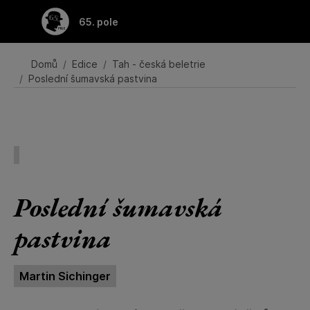
Přeskočit na hlavní obsah
65. pole
Domů
Edice
Tah - česká beletrie
Poslední šumavská pastvina
Poslední šumavská
pastvina
Martin Sichinger