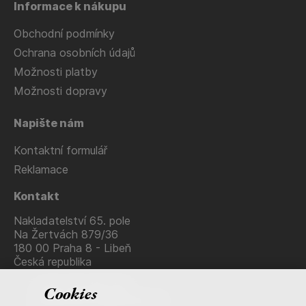
Informace k nákupu
Obchodní podmínky
Ochrana osobních údajů
Možnosti platby
Možnosti dopravy
Napište nám
Kontaktní formulář
Reklamace
Kontakt
Nakladatelství 65. pole
Na Žertvách 879/36
180 00 Praha 8 - Libeň
Česká republika
+420 736 483 915
Cookies
nakladatelstvi@65pole.cz