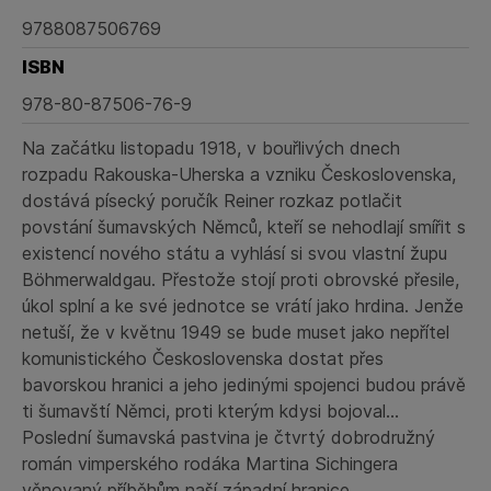
9788087506769
ISBN
978-80-87506-76-9
Na začátku listopadu 1918, v bouřlivých dnech
rozpadu Rakouska-Uherska a vzniku Československa,
dostává písecký poručík Reiner rozkaz potlačit
povstání šumavských Němců, kteří se nehodlají smířit s
existencí nového státu a vyhlásí si svou vlastní župu
Böhmerwaldgau. Přestože stojí proti obrovské přesile,
úkol splní a ke své jednotce se vrátí jako hrdina. Jenže
netuší, že v květnu 1949 se bude muset jako nepřítel
komunistického Československa dostat přes
bavorskou hranici a jeho jedinými spojenci budou právě
ti šumavští Němci, proti kterým kdysi bojoval…
Poslední šumavská pastvina je čtvrtý dobrodružný
román vimperského rodáka Martina Sichingera
věnovaný příběhům naší západní hranice.