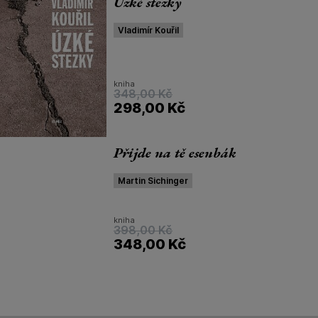
Úzké stezky
Vladimír Kouřil
kniha
348,00
Kč
298,00
Kč
Přijde na tě esenbák
Martin Sichinger
kniha
398,00
Kč
348,00
Kč