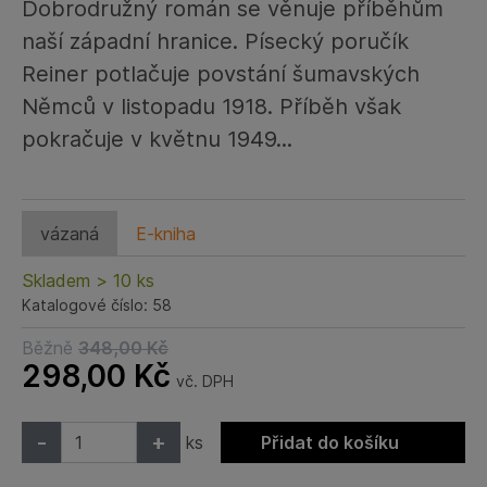
Dobrodružný román se věnuje příběhům
naší západní hranice. Písecký poručík
Reiner potlačuje povstání šumavských
Němců v listopadu 1918. Příběh však
pokračuje v květnu 1949...
vázaná
E-kniha
Skladem > 10 ks
Katalogové číslo: 58
Běžně
348,00
Kč
298,00
Kč
vč. DPH
-
+
ks
Přidat do košíku