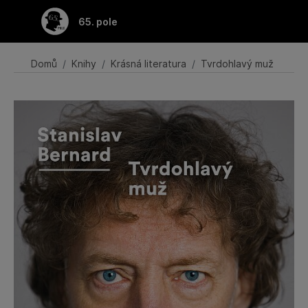
Přeskočit na hlavní obsah
65. pole
Domů
Knihy
Krásná literatura
Tvrdohlavý muž