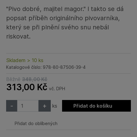
"Pivo dobré, majitel magor." I takto se dá
popsat příběh originálního pivovarníka,
který se při plnění svého snu nebál
riskovat.
Skladem > 10 ks
Katalogové číslo: 978-80-87506-39-4
Běžně
348,00
Kč
313,00
Kč
vč. DPH
-
+
ks
Přidat do košíku
Přidat do oblíbených