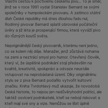
Vlastní cestou k poctivému českému pivu… To je směr,
jímž se v roce 1991 vydal Stanislav Bernard se svými
společníky v humpoleckém pivovaru. A zatímco státní
dluh České republiky má dnes dlouhou řadu nul,
Rodinný pivovar Bernard splatil obrovské počáteční
úvěry a již léta je prosperující firmou, která vyváží pivo
do různých koutů světa.
Nejoriginálnější český pivovarník, kterému není jedno,
co se kolem něj děje. Manažer, jenž zůstává nohama
na zemi a neztrácí smysl pro humor. Otevřený člověk,
který ví, že úspěšné podnikání stojí především na
kvalitě, kreativitě, spolupráci a odvaze neustále
vstupovat na neprobádaná území. Díky originálnímu
stylu se z piva Bernard podařilo vytvořit kultovní
značku. Kniha Tvrdohlavý muž ukazuje, že novodobá
česká historie, to nejsou jen nedůvěryhodní politici, ale
taktéž osvícení podnikatelé, kteří se nebojí riskovat a
kteří mají své sny a vize. Nemůžou se líbit úplně