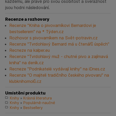
každému, ale právě pro svou osobitost a svéráznost
jsou hodni následování.
Recenze a rozhovory
Recenze "Kniha o pivovarníkovi Bernardovi je
bestsellerem" na * Týden.cz
Rozhovor s pivovarníkem na Svět-potravin.cz
Recenze "Tvrdohlavý Bernard má u čtenářů úspěch"
Recneze na kalper.eu
Recenze "Tvrdohlavý muž - chutné pivo a zajímavá
kniha" na deník.cz
Recneze "Podnikatelé vydávají knihy" na iDnes.cz
Recenze "O majiteli tradičního českého pivovaru" na
klubknihomolů.cz
Umístění produktu
Knihy
»
Krásná literatura
Knihy
»
Populárně-naučné
Knihy
»
Bestsellery